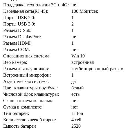
Поддержка технологии 3G и 4G:
нет
Кабельная сеть(RJ-45):
100 Мбит/сек
Порты USB 2.0:
1
Порты USB 3.0:
2
Разъем D-Sub:
1
Разъем DisplayPort:
нет
Разъем HDMI:
1
Разъем COM:
нет
Операционная система:
Win 10
Веб-камера:
встроенная
Разъем для наушников:
комбинированный разъем
Встроенный микрофон:
1
Акустическая система:
да
Цвет клавиатуры ноутбука:
белый
Числовой блок клавиатуры:
есть
Сканер отпечатка пальца:
нет
Сумка в комплекте:
нет
Тип батареи:
Li-Ion
Количество ячеек батареи:
4 cell
Емкость батареи
2520