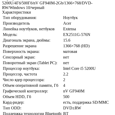
5200U/4Гб/500Гб/nV GF940M-2Gb/1366×768/DVD-
RW/Windows 10/черный
Характеристики
Тип оборудования:
Ноутбук
Производитель
Acer
Линейка ноутбуков, нетбуков
Extensa
Модель:
EX2511G-576N
Диагональ экрана, дюймы:
15.6
Разрешение экрана
1366×768 (HD)
Поверхность экрана:
матовая
Сенсорный экран:
нет
Поворотный экран (Tablet PC):
нет
Процессор ноутбука:
Intel Core i5 5200U
Процессор, частота
2.2
Число ядер процессора:
2
Объем оперативной памяти, Гб
4
Графический контроллер:
nV GF940M
Объем HDD, Гб
500
Кард-ридер:
есть, поддержка SD/MMC
Тип ODD:
DVD±RW
Поддержка технологии Bluetooth:
BT