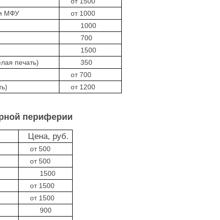
от 1500
и МФУ
от 1000
1000
700
1500
лая печать)
350
от 700
ь)
от 1200
ерной периферии
Цена, руб.
от 500
от 500
1500
от 1500
от 1500
900