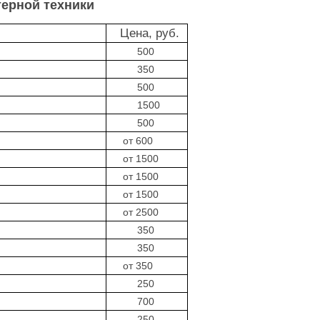
терной техники
Цена, руб.
500
350
500
1500
500
от 600
от 1500
от 1500
от 1500
от 2500
350
350
от 350
250
700
250