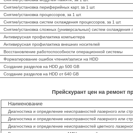
нятие/установка периферийных карт, за 1 шт.
нятие/установка процессоров, за 1 шт.
нятие/установка систем охлаждения процессоров, за 1 шт.
нятие/установка сложных (универсальных) систем охлаждения п
нтивирусная профилактика компьютера
нтивирусная профилактика внешних носителей
осстановление работоспособности операционной системы
орматирование ошибок чтения/записи на HDD
оздание разделов на HDD до 500 GB
оздание разделов на HDD от 640 GB
Прейскурант цен на ремонт п
Наименование
Диагностика и определение неисправностей лазерного или ст
Диагностика и определение неисправностей лазерного или ст
Диагностика и определение неисправностей цветного лазерно