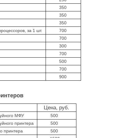
350
350
350
роцессоров, за 1 шт.
700
700
300
700
500
700
900
ринтеров
Цена, руб.
руйного МФУ
500
руйного принтера
500
го принтера
500