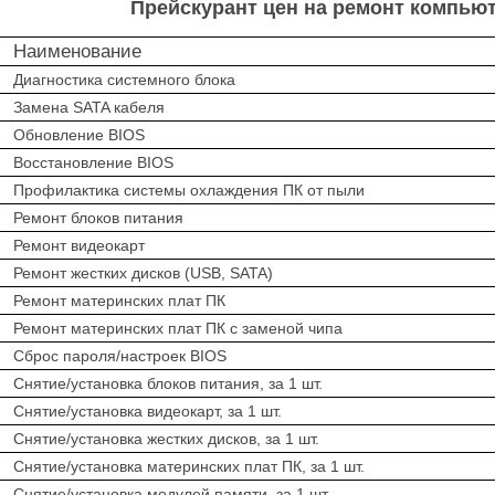
Прейскурант цен на ремонт компью
Наименование
иагностика системного блока
Замена SATA кабеля
Обновление BIOS
Восстановление BIOS
рофилактика системы охлаждения ПК от пыли
емонт блоков питания
Ремонт видеокарт
емонт жестких дисков (USB, SATA)
емонт материнских плат ПК
емонт материнских плат ПК с заменой чипа
брос пароля/настроек BIOS
нятие/установка блоков питания, за 1 шт.
нятие/установка видеокарт, за 1 шт.
нятие/установка жестких дисков, за 1 шт.
нятие/установка материнских плат ПК, за 1 шт.
нятие/установка модулей памяти, за 1 шт.