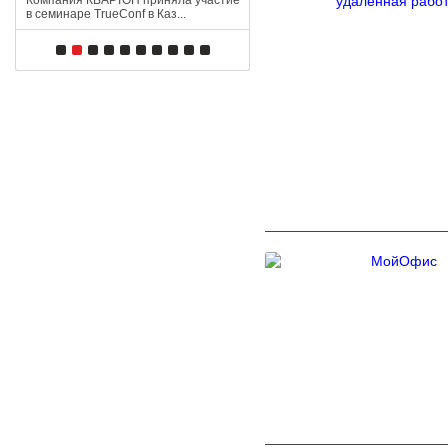
Компания КВАРТОН приняла участие
13 АПРЕЛЯ В 11:00
в семинаре TrueConf в Каз...
Приглашаем на вебинар «Kaspe
SD-WAN 2.0: надёжность и безоп