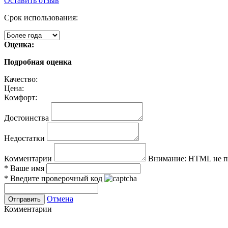
Оставить отзыв
Срок использования:
Оценка:
Подробная оценка
Качество:
Цена:
Комфорт:
Достоинства
Недостатки
Комментарии
Внимание:
HTML не по
*
Ваше имя
*
Введите проверочный код
Отмена
Комментарии