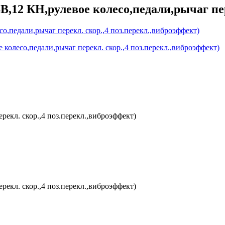
B,12 КН,рулевое колесо,педали,рычаг пер
рекл. скор.,4 поз.перекл.,виброэффект)
рекл. скор.,4 поз.перекл.,виброэффект)