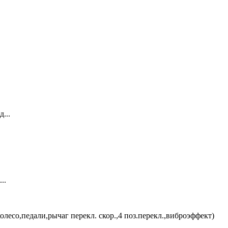
...
..
олесо,педали,рычаг перекл. скор.,4 поз.перекл.,виброэффект)