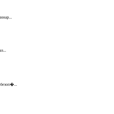
инар...
з...
безоп�...