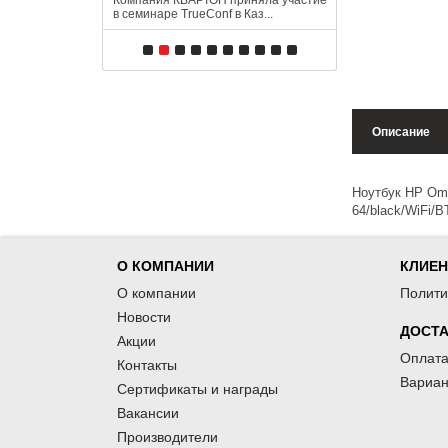
Компания КВАРТОН приняла участие
13 АПРЕЛЯ В 11:
в семинаре TrueConf в Каз...
 КВАРТОН
Приглашаем на в
лиентов
SD-WAN 2.0: надё
Описание
Ноутбук HP Ome
64/black/WiFi/
О КОМПАНИИ
КЛИЕ
О компании
Полити
Новости
ДОСТА
Акции
Оплата
Контакты
Вариан
Сертификаты и награды
Вакансии
Производители