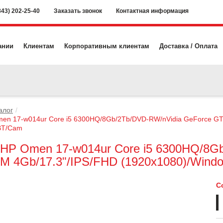
843) 202-25-40
Заказать звонок
Контактная информация
ании
Клиентам
Корпоративным клиентам
Доставка / Оплата
алог
men 17-w014ur Core i5 6300HQ/8Gb/2Tb/DVD-RW/nVidia GeForce GT
/BT/Cam
 HP Omen 17-w014ur Core i5 6300HQ/8G
M 4Gb/17.3"/IPS/FHD (1920x1080)/Windo
С
07.03.2023
27.03.2023
С НАСТУПАЮ
RSKY SD-WAN 2.0
СЕМИНАР TRUECONF В КАЗАНИ 30