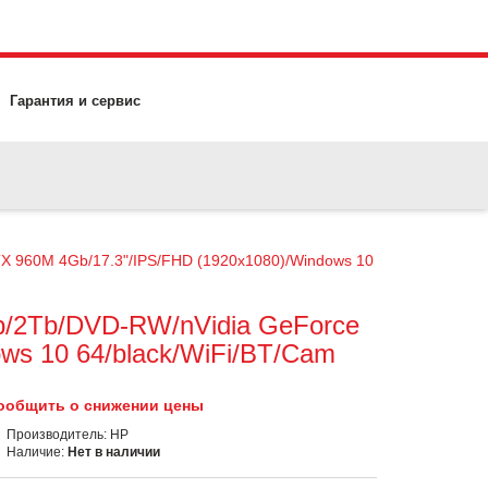
Гарантия и сервис
X 960M 4Gb/17.3"/IPS/FHD (1920x1080)/Windows 10
b/2Tb/DVD-RW/nVidia GeForce
ws 10 64/black/WiFi/BT/Cam
ообщить о снижении цены
Производитель:
HP
Наличие:
Нет в наличии
02.03.2023
22.02.202
ЩИМ 8 МАРТА!
ВЕБИНАР KASPERSKY ПО KUMA 2.1
С ДНЕМ 