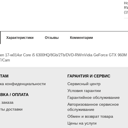
Поздравляем
00
МАРТА
Но
женским днем
RW
ебинар «Kaspersky
Компания КВАРТОН, в качестве
(1
жность и безоп�...
партнера мероприятия, пр�...
Характеристики
Отзывы
Комментарии
n 17-w014ur Core i5 6300HQ/8Gb/2Tb/DVD-RW/nVidia GeForce GTX 960M 
BT/Cam
НТАМ
ГАРАНТИЯ И СЕРВИС
ка конфиденциальности
Сервисный центр
Условия гарантии
ВКА / ОПЛАТА
Гарантийное обслуживание
 заказа
Авторизованное сервисное
ты доставки
обслуживание
Обмен и возврат товара
Цены на услуги