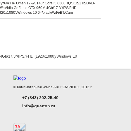
 с Международным
3 МАРТА В 11:00
утбук HP Omen 17-w014ur Core i5 6300HQ/8Gb/2Tb/DVD-
!
Поздравл
/nVidia GeForce GTX 960M 4Gb/17.3"/IPS/FHD
Приглашаем на вебинар «Высота
праздник
920x1080)/Windows 10 64/black/WiFi/BT/Cam
2.1: что нового в решении S...
4Gb/17.3"/IPS/FHD (1920x1080)/Windows 10
© Компьютерная компания «КВАРТОН», 2016 г.
+7 (843) 202-25-40
info@quarton.ru
ЗА
ЧЕСТНЫЙ