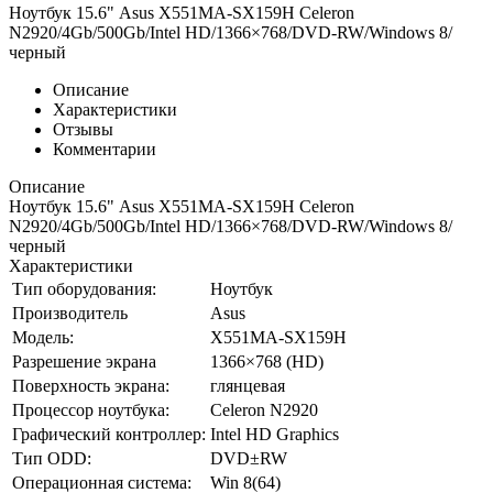
Ноутбук 15.6" Asus X551MA-SX159H Celeron
N2920/4Gb/500Gb/Intel HD/1366×768/DVD-RW/Windows 8/
черный
Описание
Характеристики
Отзывы
Комментарии
Описание
Ноутбук 15.6" Asus X551MA-SX159H Celeron
N2920/4Gb/500Gb/Intel HD/1366×768/DVD-RW/Windows 8/
черный
Характеристики
Тип оборудования:
Ноутбук
Производитель
Asus
Модель:
X551MA-SX159H
Разрешение экрана
1366×768 (HD)
Поверхность экрана:
глянцевая
Процессор ноутбука:
Celeron N2920
Графический контроллер:
Intel HD Graphics
Тип ODD:
DVD±RW
Операционная система:
Win 8(64)