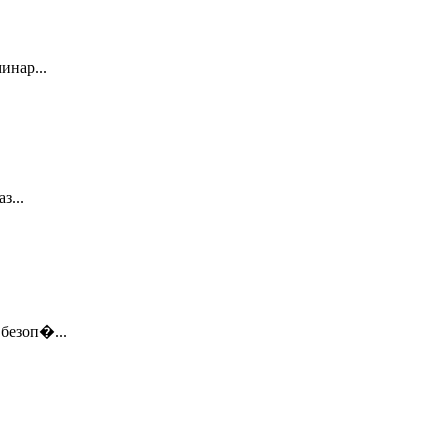
инар...
з...
безоп�...