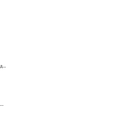
...
..