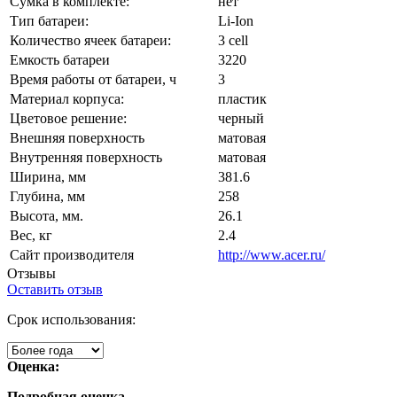
Сумка в комплекте:
нет
Тип батареи:
Li-Ion
Количество ячеек батареи:
3 cell
Емкость батареи
3220
Время работы от батареи, ч
3
Материал корпуса:
пластик
Цветовое решение:
черный
Внешняя поверхность
матовая
Внутренняя поверхность
матовая
Ширина, мм
381.6
Глубина, мм
258
Высота, мм.
26.1
Вес, кг
2.4
Сайт производителя
http://www.acer.ru/
Отзывы
Оставить отзыв
Срок использования:
Оценка:
Подробная оценка