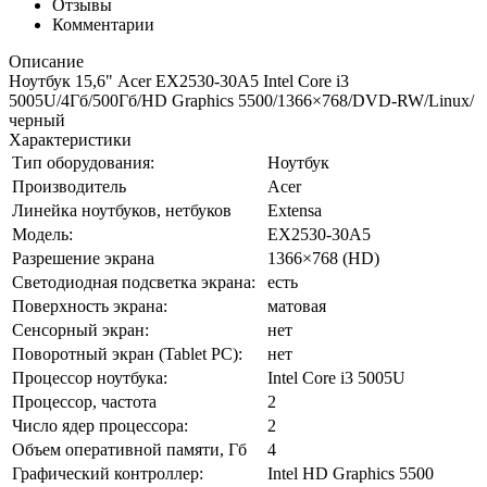
Отзывы
Комментарии
Описание
Ноутбук 15,6" Acer EX2530-30A5 Intel Core i3
5005U/4Гб/500Гб/HD Graphics 5500/1366×768/DVD-RW/Linux/
черный
Характеристики
Тип оборудования:
Ноутбук
Производитель
Acer
Линейка ноутбуков, нетбуков
Extensa
Модель:
EX2530-30A5
Разрешение экрана
1366×768 (HD)
Светодиодная подсветка экрана:
есть
Поверхность экрана:
матовая
Сенсорный экран:
нет
Поворотный экран (Tablet PC):
нет
Процессор ноутбука:
Intel Core i3 5005U
Процессор, частота
2
Число ядер процессора:
2
Объем оперативной памяти, Гб
4
Графический контроллер:
Intel HD Graphics 5500