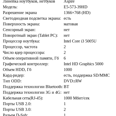
Линейка ноутбуков, нетбуков
Aspire
Модель:
E5-573-39HD
Разрешение экрана
1366×768 (HD)
Светодиодная подсветка экрана:
есть
Поверхность экрана:
матовая
Сенсорный экран:
нет
Поворотный экран (Tablet PC):
нет
Процессор ноутбука:
Intel Core i3 5005U
Процессор, частота
2
Число ядер процессора:
2
Объем оперативной памяти, Гб
6
Графический контроллер:
Intel HD Graphics 5000
Объем HDD, Гб
1000
Кард-ридер:
есть, поддержка SD/MMC
Тип ODD:
DVD±RW
Поддержка технологии Bluetooth:
BT
Поддержка технологии 3G и 4G:
нет
Кабельная сеть(RJ-45):
1000 Мбит/сек
Порты USB 2.0:
1
Порты USB 3.0:
2
Разъем D-Sub:
1