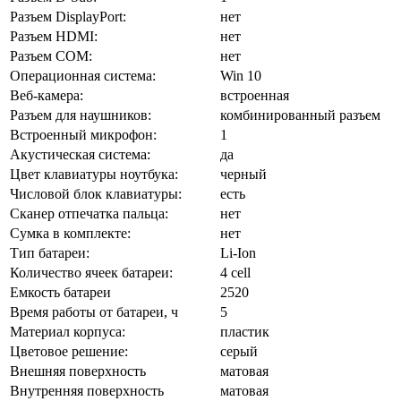
Разъем DisplayPort:
нет
Разъем HDMI:
нет
Разъем COM:
нет
Операционная система:
Win 10
Веб-камера:
встроенная
Разъем для наушников:
комбинированный разъем
Встроенный микрофон:
1
Акустическая система:
да
Цвет клавиатуры ноутбука:
черный
Числовой блок клавиатуры:
есть
Сканер отпечатка пальца:
нет
Сумка в комплекте:
нет
Тип батареи:
Li-Ion
Количество ячеек батареи:
4 cell
Емкость батареи
2520
Время работы от батареи, ч
5
Материал корпуса:
пластик
Цветовое решение:
серый
Внешняя поверхность
матовая
Внутренняя поверхность
матовая