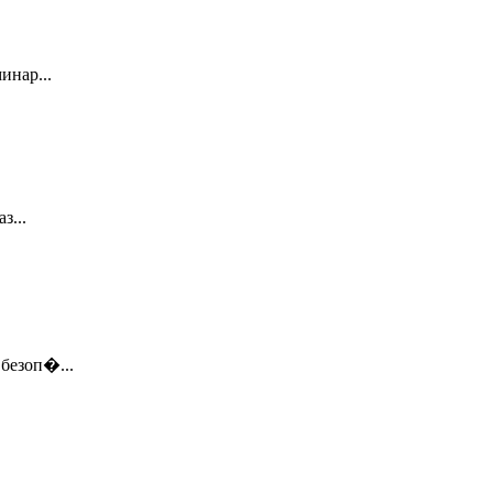
инар...
з...
безоп�...