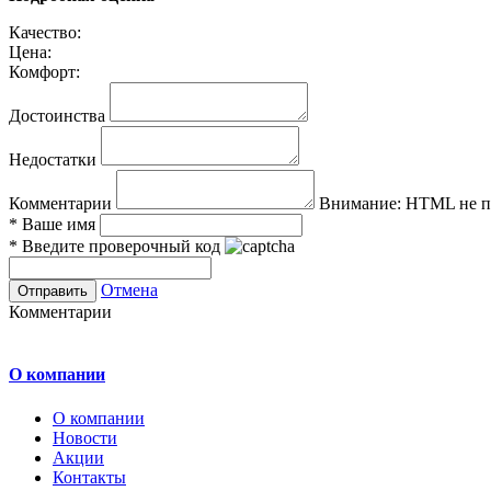
Качество:
Цена:
Комфорт:
Достоинства
Недостатки
Комментарии
Внимание:
HTML не по
*
Ваше имя
*
Введите проверочный код
Отмена
Комментарии
О компании
О компании
Новости
Акции
Контакты