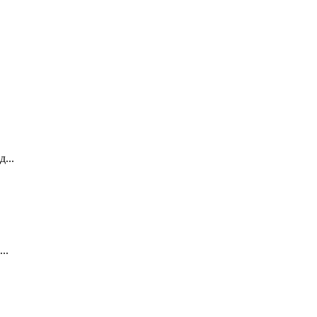
...
..