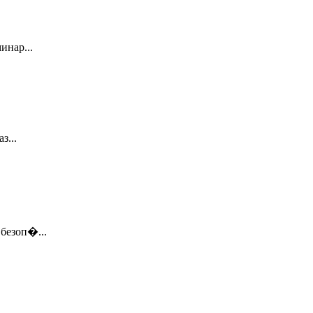
инар...
з...
безоп�...