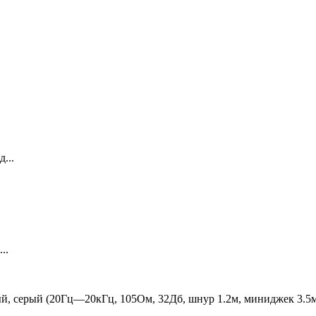
...
..
ый, серый (20Гц—20кГц, 105Ом, 32Дб, шнур 1.2м, миниджек 3.5