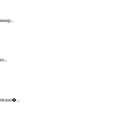
инар...
з...
безоп�...