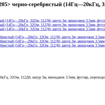
05> черно-серебристый (14Гц—20кГц, 32
кГц, 32Ом, 112Дб, шнур 3м, миниджек 3.5мм, футляр, переходник