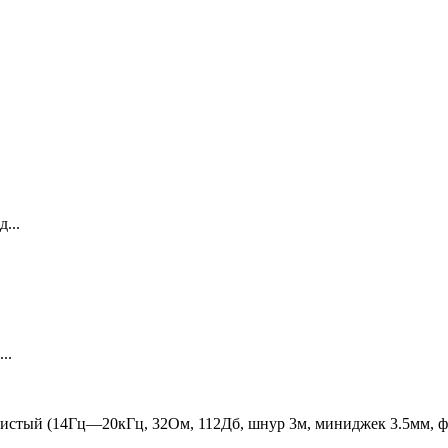
...
..
стый (14Гц—20кГц, 32Ом, 112Дб, шнур 3м, миниджек 3.5мм, фут