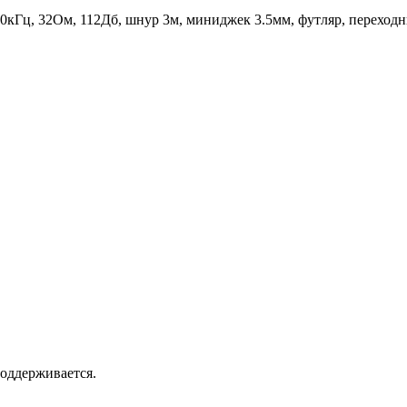
кГц, 32Ом, 112Дб, шнур 3м, миниджек 3.5мм, футляр, переходник
ддерживается.