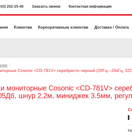
843) 202-25-40
Заказать звонок
Контактная информация
ании
Клиентам
Корпоративным клиентам
Доставка / Оплата
алог
иторные Cosonic <CD-781V> серебристо-черный (20Гц—20кГц, 32Ом
и мониторные Cosonic <CD-781V> сере
05Дб, шнур 2.2м, миниджек 3.5мм, регул
С
На